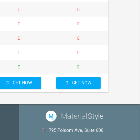
GET NOW
GET NOW
Material
Style
M
795 Folsom Ave, Suite 600