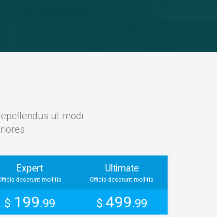
 repellendus ut modi
riores.
Expert
Ultimate
Officia deserunt mollitia
Officia deserunt mollitia
199
499
$
.99
$
.99