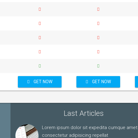
GET NOW
GET NOW
Last Articles
Lorem ipsum dolor sit expedita cumque amet
consectetur adipisicing repellat