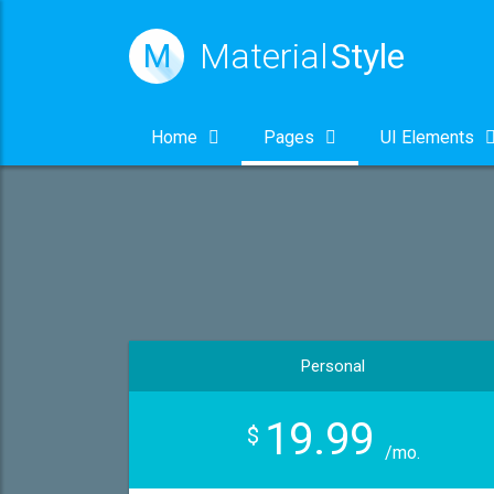
Material
Style
M
Home
Pages
UI Elements
Personal
19.99
$
/mo.