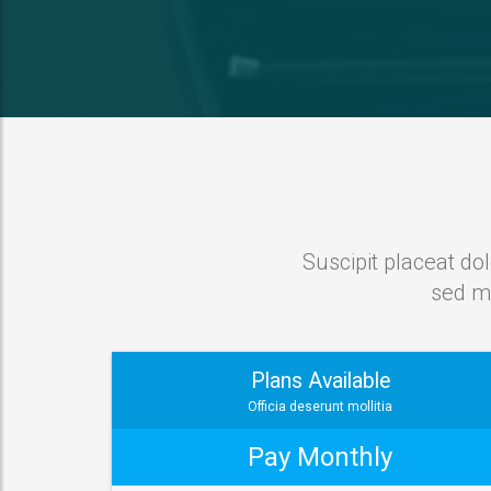
Suscipit placeat do
sed mo
Plans Available
Officia deserunt mollitia
Pay Monthly