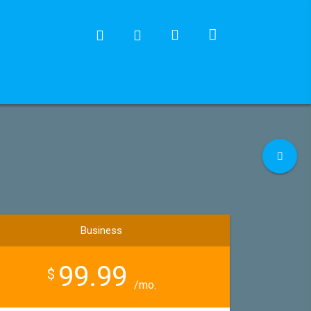
Business
99.99
$
/mo.