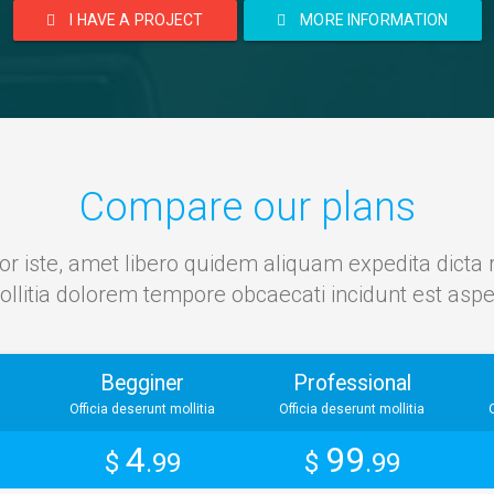
I HAVE A PROJECT
MORE INFORMATION
Compare our plans
lor iste, amet libero quidem aliquam expedita dicta
llitia dolorem tempore obcaecati incidunt est aspe
Begginer
Professional
Officia deserunt mollitia
Officia deserunt mollitia
4
99
$
.99
$
.99