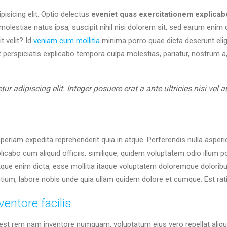
isicing elit. Optio delectus
eveniet quas exercitationem explicab
lestiae natus ipsa, suscipit nihil nisi dolorem sit, sed earum enim 
t velit? Id
veniam cum mollitia
minima porro quae dicta deserunt elig
perspiciatis explicabo tempora culpa molestias, pariatur, nostrum a,
ur adipiscing elit. Integer posuere erat a ante ultricies nisi ve
periam expedita reprehenderit quia in atque. Perferendis nulla asperior
licabo cum aliquid officiis, similique, quidem voluptatem odio illum 
tque enim dicta, esse mollitia itaque voluptatem doloremque dolorib
tium, labore nobis unde quia ullam quidem dolore et cumque. Est rat
ventore facilis
, est rem nam inventore numquam, voluptatum eius vero repellat ali