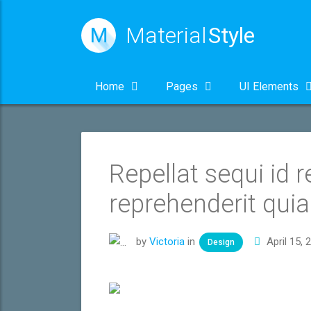
Material
Style
M
Home
Pages
UI Elements
Repellat sequi id 
reprehenderit quia
by
Victoria
in
April 15, 
Design