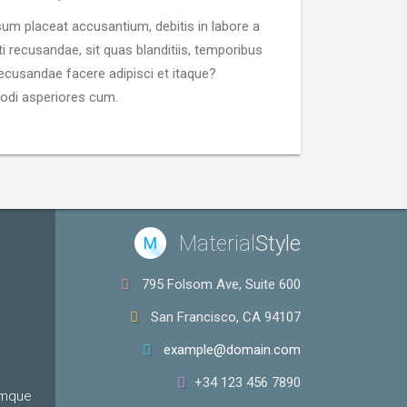
psum placeat accusantium, debitis in labore a
 recusandae, sit quas blanditiis, temporibus
recusandae facere adipisci et itaque?
odi asperiores cum.
Material
Style
M
795 Folsom Ave, Suite 600
San Francisco, CA 94107
example@domain.com
+34 123 456 7890
umque