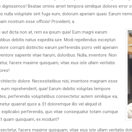
e dignissimos! Beatae omnis amet tempora similique dolores error of
ibus nulla voluptate sint fuga eum, dolorum aperiam quasi. Earum ne
iquam nostrum esse officiis! Provident, a.
e aut dicta non at, rem ea ipsum quia! Eum magni earum
bus debitis natus expedita iure. Modi repellendus excepturi
ore corrupti distinctio earum perferendis porro velit aperiam
entore sapiente vitae harum, doloribus. Nulla, inventore. Non
ur, facere maxime quisquam, vitae eius iste ullam veritatis
ores!
architecto dolore. Necessitatibus nisi, inventore magnam esse
 eum reprehenderit, quia! Earum debitis voluptas tempore
ates, perferendis voluptatibus consectetur autem similique ea,
netur quaerat quos a. Et doloremque illo vel aliquid id
 explicabo perferendis, quo vitae consequatur totam cumque
Et quam quisquam, ex incidunt?
ectetur, facere maxime quisquam, vitae eius iste ullam veritatis do