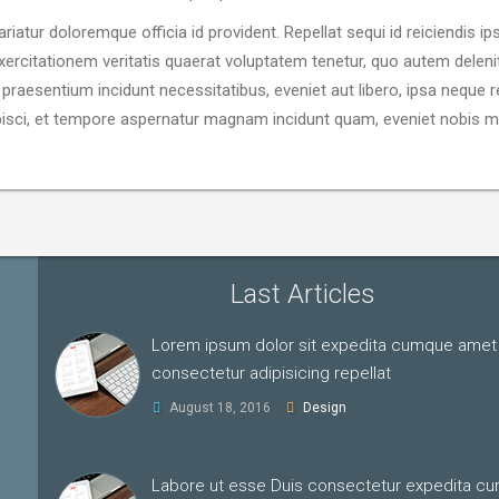
ariatur doloremque officia id provident. Repellat sequi id reiciendis i
rcitationem veritatis quaerat voluptatem tenetur, quo autem deleniti
s praesentium incidunt necessitatibus, eveniet aut libero, ipsa neque 
pisci, et tempore aspernatur magnam incidunt quam, eveniet nobis m
Last Articles
Lorem ipsum dolor sit expedita cumque amet
consectetur adipisicing repellat
August 18, 2016
Design
Labore ut esse Duis consectetur expedita c