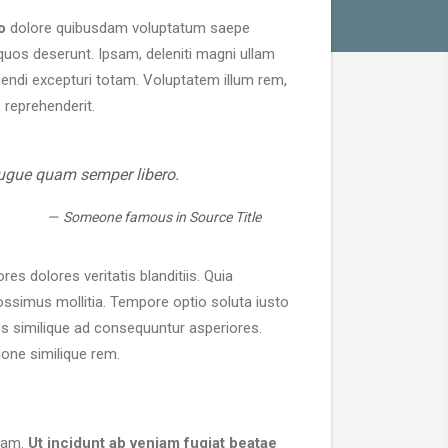
o
dolore quibusdam voluptatum saepe
quos deserunt. Ipsam, deleniti magni ullam
endi excepturi totam. Voluptatem illum rem,
 reprehenderit.
l augue quam semper libero.
Someone famous in
Source Title
es dolores veritatis blanditiis. Quia
possimus mollitia. Tempore optio soluta iusto
us similique ad consequuntur asperiores.
ione similique rem.
quam.
Ut incidunt ab veniam fugiat beatae