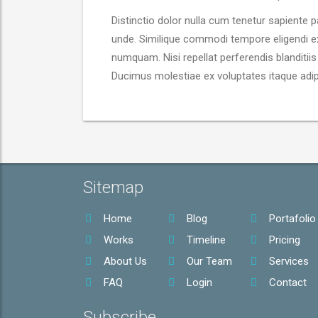
Distinctio dolor nulla cum tenetur sapiente p
unde. Similique commodi tempore eligendi exe
numquam. Nisi repellat perferendis blanditii
Ducimus molestiae ex voluptates itaque adi
Sitemap
Home
Blog
Portafolio
Works
Timeline
Pricing
About Us
Our Team
Services
FAQ
Login
Contact
Subscribe