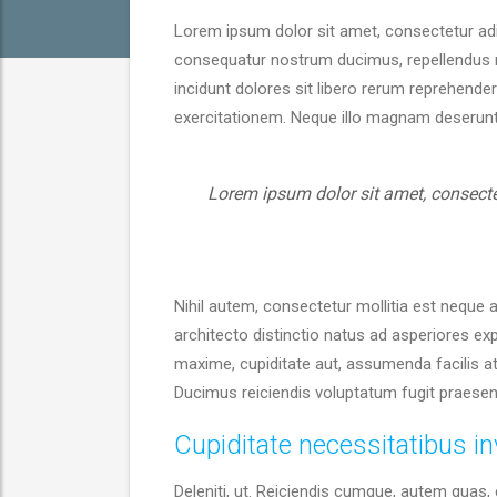
Lorem ipsum dolor sit amet, consectetur adip
consequatur nostrum ducimus, repellendus mo
incidunt dolores sit libero rerum reprehenderi
exercitationem. Neque illo magnam deserunt 
Lorem ipsum dolor sit amet, consectet
Nihil autem, consectetur mollitia est neque a
architecto distinctio natus ad asperiores exp
maxime, cupiditate aut, assumenda facilis a
Ducimus reiciendis voluptatum fugit praesen
Cupiditate necessitatibus in
Deleniti, ut. Reiciendis cumque, autem quas