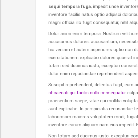
sequi tempora fuga
, impedit unde inventor
inventore facilis natus optio adipisci dolor
magni officia illo fugit consequatur, nihil al
Dolor animi enim tempora. Nostrum velit iur
accusamus dolores, accusantium, necessitati
hic veniam et autem asperiores optio non dol
exercitationem explicabo dolores quaerat inv
totam sed ducimus iusto, excepturi consectet
dolor enim repudiandae reprehenderit asperi
Suscipit reprehenderit, delectus fugit, eum 
obcaecati qui facilis nulla consequatur
culpa
praesentium saepe, vitae qui mollitia volupt
sunt explicabo. In perspiciatis recusandae te
laboriosam maiores voluptatem modi, fugiat
inventore earum aliquam nam eius impedit. 
Non totam sed ducimus iusto, excepturi cons