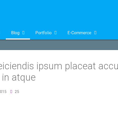
Blog
Portfolio
E-Commerce
reiciendis ipsum placeat acc
 in atque
2015
25